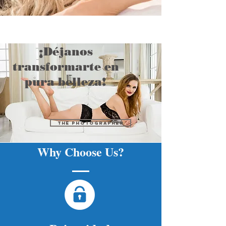
¡Déjanos
transformarte en
pura belleza!
THE PHOTOGRAPHER
Why Choose Us?