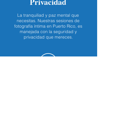
Privacidad
La tranquiliad y paz mental que
necesitas. Nuestras sesiones de
fotografía íntima en Puerto Rico, es
manejada con la seguridad y
privacidad que mereces.
Divertido
"No son solo las fotografías, sino la
divertida experiencia que se vive en
cada sesión de fotos".